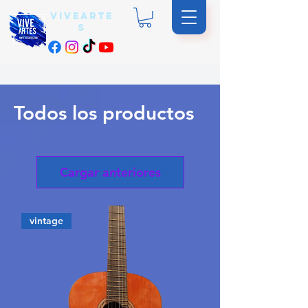
vivearte
s
Todos los productos
Cargar anteriores
vintage