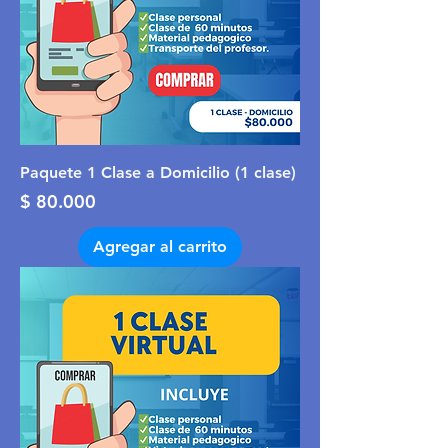
Paquete 1 Clase a Domicilio (1 clase)
Precio
$ 80.000
Agregar al carrito