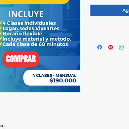
Agr
Re
o.