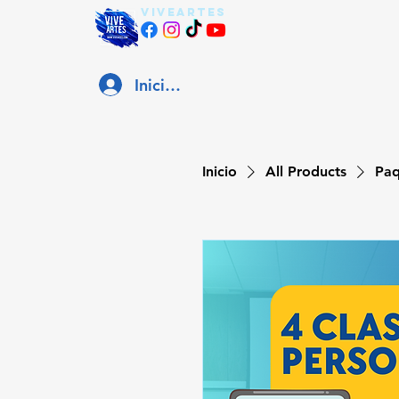
viveartes
Iniciar sesión
Inicio
All Products
Paq