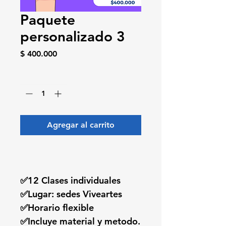
Paquete
personalizado 3
Precio
$ 400.000
Cantidad
*
Agregar al carrito
Realizar compra
✅12 Clases individuales
✅Lugar: sedes Viveartes
✅Horario flexible
✅Incluye material y metodo.