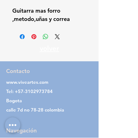
Guitarra mas forro 
,metodo,uñas y correa
volver
Contacto
www.viveartes.com
Tel:
+57-3102973784
Bogota
calle 7d no 78-28 colombia
Navegación