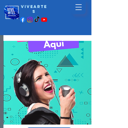
vivearte
s