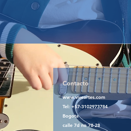
Contacto
www.viveartes.com
Tel: +57-3102973784
Bogota
calle 7d no 78-28