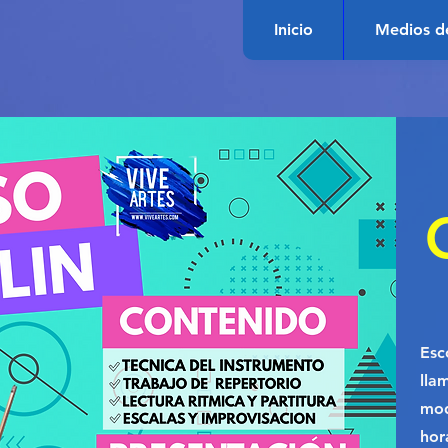
Inicio
Medios d
Esc
lla
mod
hor