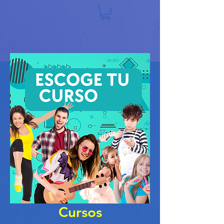
vivearte
s
Cursos