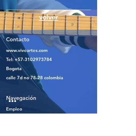
volver
Contacto
www.viveartes.com
Tel:
+57-3102973784
Bogota
calle 7d no 78-28 colombia
Navegación
Empleo
Acerca de
Contacto